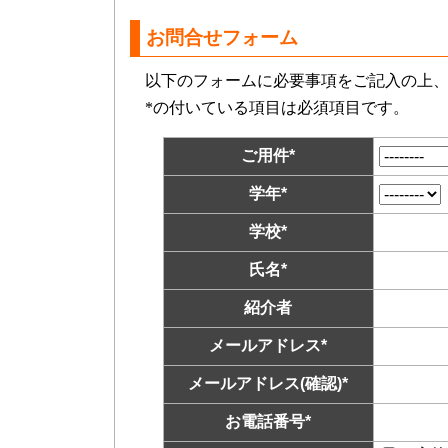
お問合せフォーム
以下のフォームに必要事項をご記入の上
*の付いている項目は必須項目です。
ご用件
*
学年
*
学校
*
氏名
*
紹介者
メールアドレス
*
メールアドレス(確認)
*
お電話番号
*