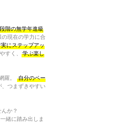
2段階の無学年進級
様の現在の学力に合
着実にステップアッ
やすく、
学ぶ楽し
を網羅。
自分のペー
が、つまずきやすい
せんか？
と一緒に踏み出しま