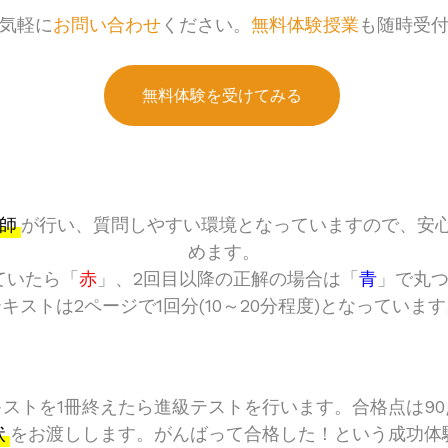
気軽に
お問い合わせ
ください。
無料体験授業
も随時受
無料体験を受けてみる
師
が行い、質問しやすい環境となっていますので、安
めます。
ていたら「
赤
」、2回目以降の正解の場合は「
青
」で丸
キストは2ページで1回分(10～20分程度)となっていま
キストを1冊終えたら進級テストを行います。合格点は90
状
をお渡しします。がんばって合格した！という成功体