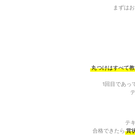
まずはお
丸つけはすべて教
1回目であっ
テ
テ
合格できたら
賞