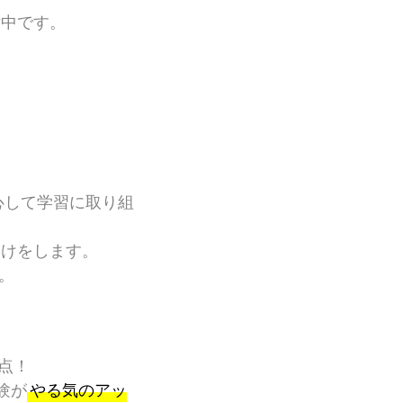
付中です。
心して学習に取り組
つけをします。
す。
点！
験が
やる気のアッ