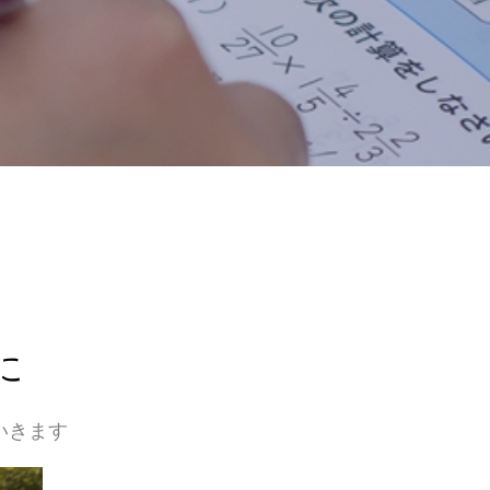
に
いきます