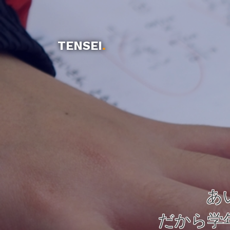
TENSEI
.
あ
だから学