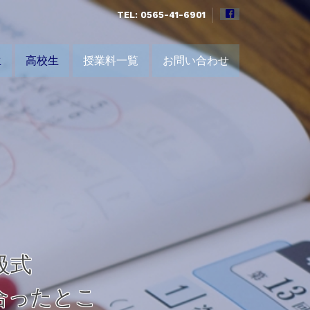
TEL: 0565-41-6901
生
高校生
授業料一覧
お問い合わせ
級式
合ったとこ