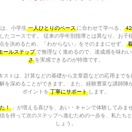
室は、小学生
一人ひとりのペース
に合わせて学べる、
4
したコースです。 従来の学年別指導とは異なり、お子
点を決めるため、「わからない」をそのままにせず、
モールステップ
で無理なく進めるので、達成感を味わい
さ
を実感できるのが特徴です。
キストは、計算などの基礎から文章題などの応用まで
解を深めることができます。 また、経験豊富な講師陣
ポイントを
丁寧にサポート
します。
た！
」が増える喜びを、あい・キャンで体験してみま
信を持って次のステップへ進むための一歩を、私たち
しょう。