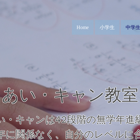
Home
小学生
中学
あい・キャン教室
い・キャンは42段階の無学年進
年に関係なく、自分のレベルに