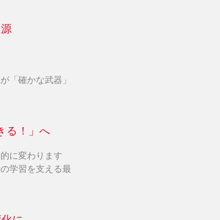
の源
識が「確かな武器」
きる！」へ
劇的に変わります
らの学習を支える最
変化に