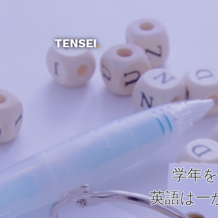
TENSEI
.
学年
英語は一