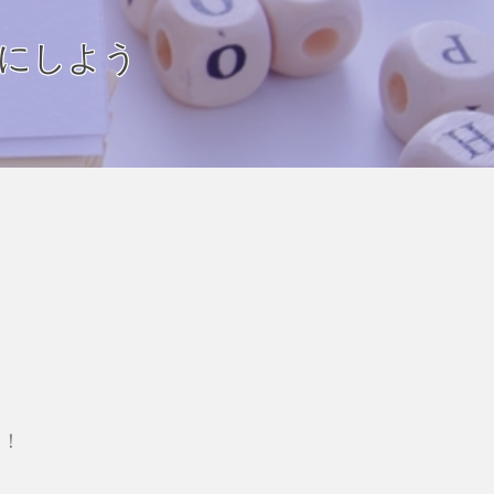
にしよう
う！