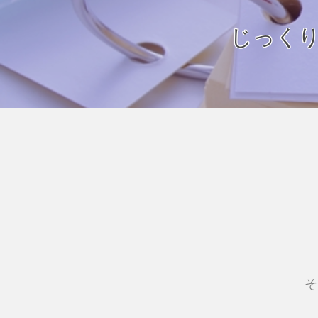
じっく
そ