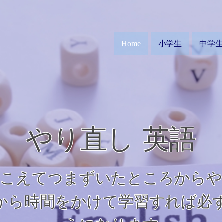
Home
小学生
中学
やり直し 英語
をこえてつまずいたところからや
から時間をかけて学習すれば必