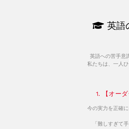
英語
英語への苦手意
私たちは、一人ひ
1. 【オ
今の実力を正確に
「難しすぎて手