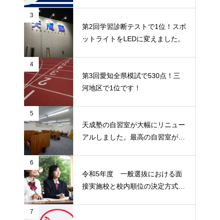
3
第2回学習診断テストで1位！スポ
ットライトをLEDに変えました。
4
第3回愛知全県模試で530点！三
河地区で1位です！
5
天成塾の自習室が大幅にリニュー
アルしました。最高の自習室が出
来ました！
6
令和5年度 一般選抜における面
接実施校と校内順位の決定方式に
ついて
7