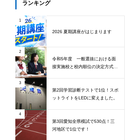
ランキング
1
2026 夏期講座がはじまります
2
令和5年度 一般選抜における面
接実施校と校内順位の決定方式に
ついて
3
第2回学習診断テストで1位！スポ
ットライトをLEDに変えました。
4
第3回愛知全県模試で530点！三
河地区で1位です！